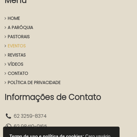
Menu
HOME
A PARÓQUIA
PASTORAIS
EVENTOS
REVISTAS
VÍDEOS
CONTATO
POLÍTICA DE PRIVACIDADE
Informações de Contato
62 3259-8374
62 98410-0165
Rua C-252, Qd. 589 - Lt. 12, s/n - St.
Termo de uso e política de cookies:
Caro usuário,