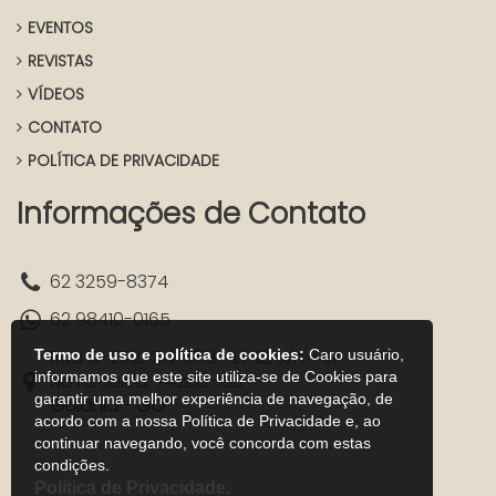
EVENTOS
REVISTAS
VÍDEOS
CONTATO
POLÍTICA DE PRIVACIDADE
Informações de Contato
62 3259-8374
62 98410-0165
Rua C-252, Qd. 589 - Lt. 12, s/n - St.
Termo de uso e política de cookies:
Caro usuário,
informamos que este site utiliza-se de Cookies para
Nova Suica, 74280-160
garantir uma melhor experiência de navegação, de
Goiânia - GO
acordo com a nossa Política de Privacidade e, ao
continuar navegando, você concorda com estas
condições.
Política de Privacidade.