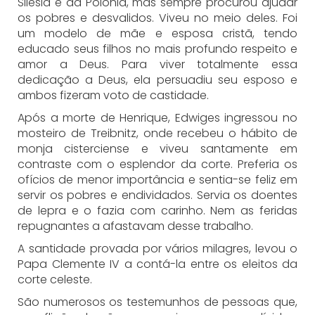
Silésia e da Polônia, mas sempre procurou ajudar
os pobres e desvalidos. Viveu no meio deles. Foi
um modelo de mãe e esposa cristã, tendo
educado seus filhos no mais profundo respeito e
amor a Deus. Para viver totalmente essa
dedicação a Deus, ela persuadiu seu esposo e
ambos fizeram voto de castidade.
Após a morte de Henrique, Edwiges ingressou no
mosteiro de Treibnitz, onde recebeu o hábito de
monja cisterciense e viveu santamente em
contraste com o esplendor da corte. Preferia os
ofícios de menor importância e sentia-se feliz em
servir os pobres e endividados. Servia os doentes
de lepra e o fazia com carinho. Nem as feridas
repugnantes a afastavam desse trabalho.
A santidade provada por vários milagres, levou o
Papa Clemente IV a contá-la entre os eleitos da
corte celeste.
São numerosos os testemunhos de pessoas que,