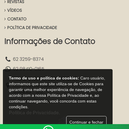
REVISTAS
VÍDEOS
CONTATO
POLÍTICA DE PRIVACIDADE
Informações de Contato
62 3259-8374
62 98410-0165
Rua C-252, Qd. 589 - Lt. 12, s/n - St.
Termo de uso e política de cookies:
Caro usuário,
informamos que este site utiliza-se de Cookies para
Nova Suica, 74280-160
garantir uma melhor experiência de navegação, de
Goiânia - GO
acordo com a nossa Política de Privacidade e, ao
continuar navegando, você concorda com estas
condições.
Política de Privacidade.
Continuar e fechar